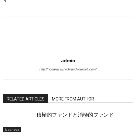
admin
http://richardcayne.brandyourself.com/
RELATED ARTICLES
MORE FROM AUTHOR
積極的ファンドと消極的ファンド
Japanese