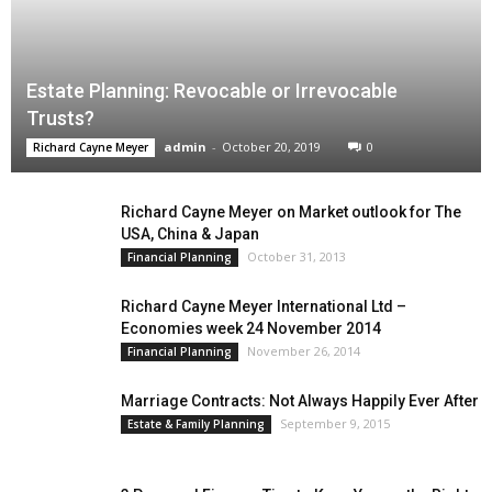
Estate Planning: Revocable or Irrevocable
Trusts?
admin
-
October 20, 2019
0
Richard Cayne Meyer
Richard Cayne Meyer on Market outlook for The
USA, China & Japan
October 31, 2013
Financial Planning
Richard Cayne Meyer International Ltd –
Economies week 24 November 2014
November 26, 2014
Financial Planning
Marriage Contracts: Not Always Happily Ever After
September 9, 2015
Estate & Family Planning