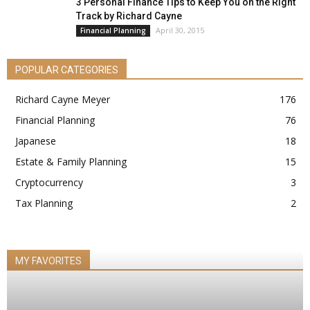
3 Personal Finance Tips to Keep You on the Right
Track by Richard Cayne
April 30, 2015
Financial Planning
POPULAR CATEGORIES
Richard Cayne Meyer
176
Financial Planning
76
Japanese
18
Estate & Family Planning
15
Cryptocurrency
3
Tax Planning
2
MY FAVORITES